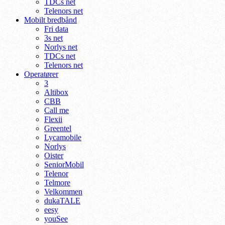
TDCs net
Telenors net
Mobilt bredbånd
Fri data
3s net
Norlys net
TDCs net
Telenors net
Operatører
3
Altibox
CBB
Call me
Flexii
Greentel
Lycamobile
Norlys
Oister
SeniorMobil
Telenor
Telmore
Velkommen
dukaTALE
eesy
youSee