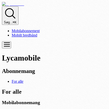
Søg...
⌘K
Mobilabonnement
Mobilt bredbånd
Lycamobile
Abonnemang
For alle
For alle
Mobilabonnemang