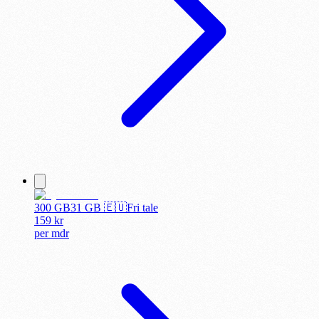
300 GB
31
GB 🇪🇺
Fri tale
159
kr
per
mdr