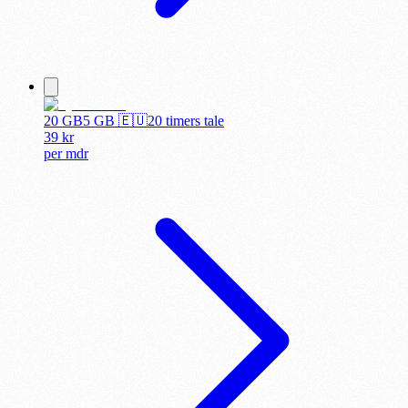
20 GB
5
GB 🇪🇺
20 timers tale
39
kr
per
mdr