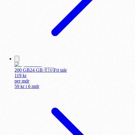
200 GB
24
GB 🇪🇺
Fri tale
119
kr
per
mdr
59 kr
i
6 mdr