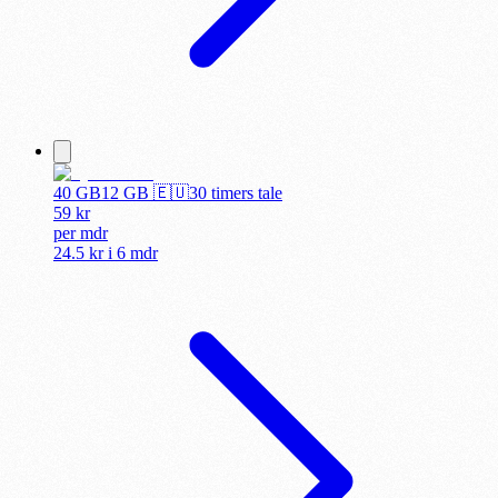
40 GB
12
GB 🇪🇺
30 timers tale
59
kr
per
mdr
24.5 kr
i
6 mdr