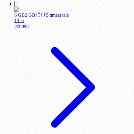
6 GB
2
GB 🇪🇺
5 timers tale
19
kr
per
mdr