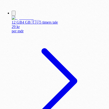
12 GB
4
GB 🇪🇺
5 timers tale
29
kr
per
mdr