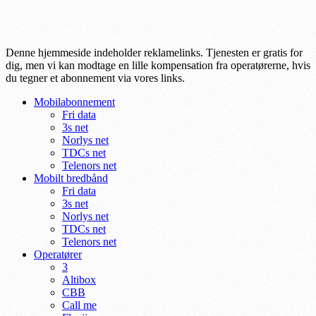
Denne hjemmeside indeholder reklamelinks. Tjenesten er gratis for
dig, men vi kan modtage en lille kompensation fra operatørerne, hvis
du tegner et abonnement via vores links.
Mobilabonnement
Fri data
3s net
Norlys net
TDCs net
Telenors net
Mobilt bredbånd
Fri data
3s net
Norlys net
TDCs net
Telenors net
Operatører
3
Altibox
CBB
Call me