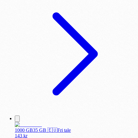
1000 GB
35
GB 🇪🇺
Fri tale
143
kr