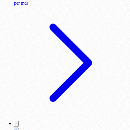
per
mdr