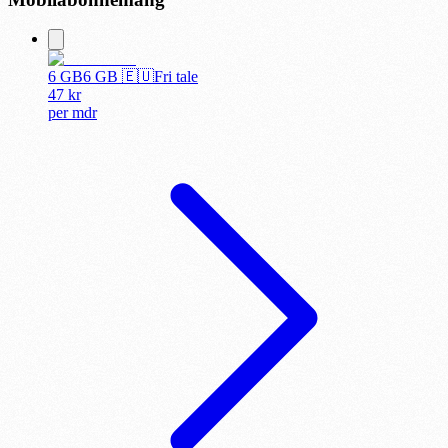
6 GB
6
GB 🇪🇺
Fri tale
47
kr
per
mdr