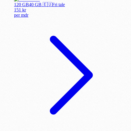
120 GB
40
GB 🇪🇺
Fri tale
151
kr
per
mdr