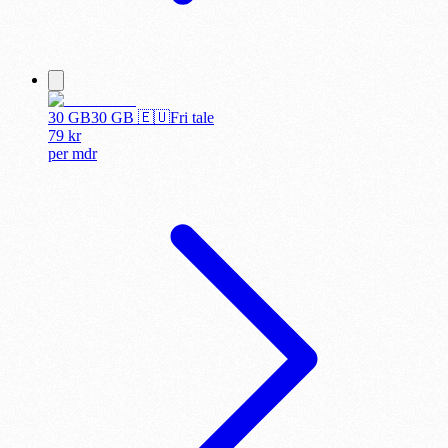
30 GB
30
GB 🇪🇺
Fri tale
79
kr
per
mdr