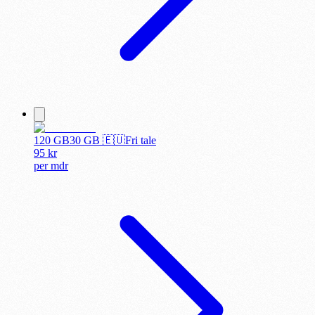
120 GB
30
GB 🇪🇺
Fri tale
95
kr
per
mdr