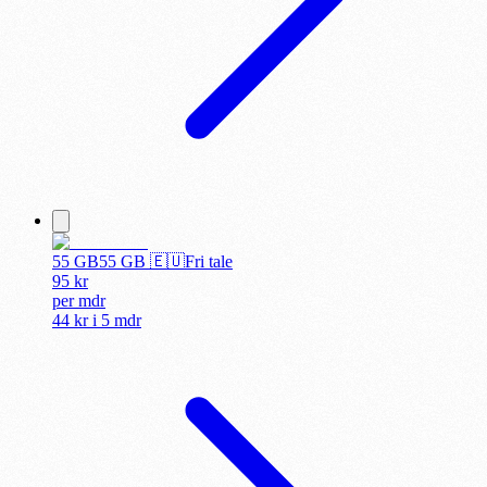
55 GB
55
GB 🇪🇺
Fri tale
95
kr
per
mdr
44 kr
i
5 mdr