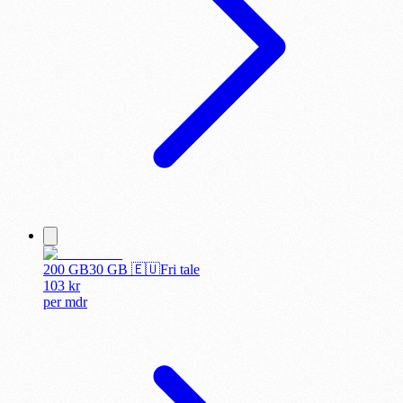
200 GB
30
GB 🇪🇺
Fri tale
103
kr
per
mdr