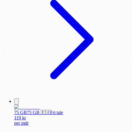
75 GB
75
GB 🇪🇺
Fri tale
119
kr
per
mdr