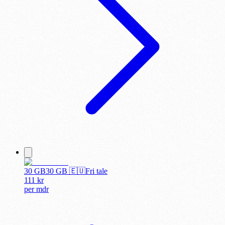
30 GB
30
GB 🇪🇺
Fri tale
111
kr
per
mdr