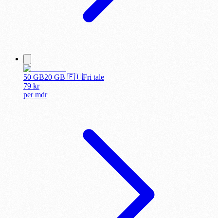
50 GB
20
GB 🇪🇺
Fri tale
79
kr
per
mdr