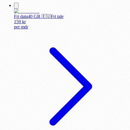
Fri data
40
GB 🇪🇺
Fri tale
159
kr
per
mdr