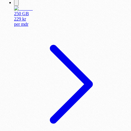
250 GB
229
kr
per
mdr