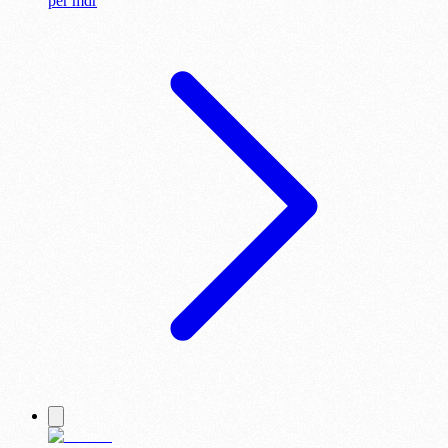
per
mdr