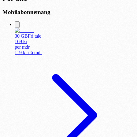
Mobilabonnemang
30 GB
Fri tale
169
kr
per
mdr
119 kr
i
6 mdr