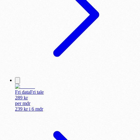
Fri data
Fri tale
289
kr
per
mdr
239 kr
i
6 mdr