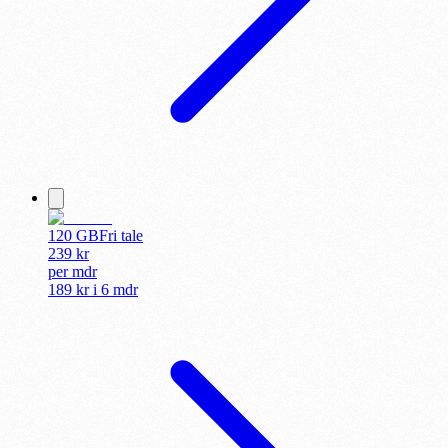
120 GB
Fri tale
239
kr
per
mdr
189 kr
i
6 mdr