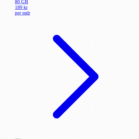
80 GB
189
kr
per
mdr