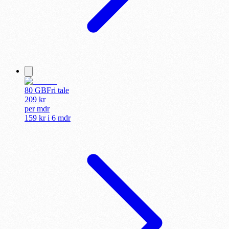
80 GB
Fri tale
209
kr
per
mdr
159 kr
i
6 mdr