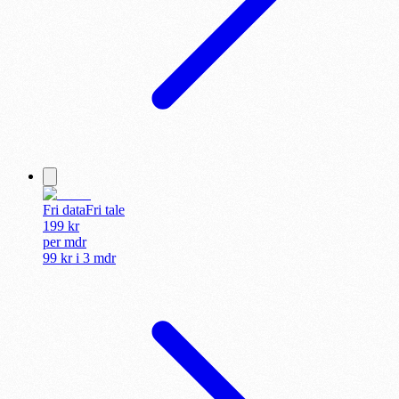
Fri data
Fri tale
199
kr
per
mdr
99 kr
i
3 mdr