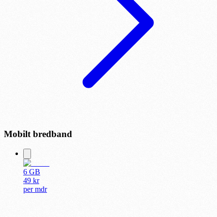
Mobilt bredband
6 GB
49
kr
per
mdr