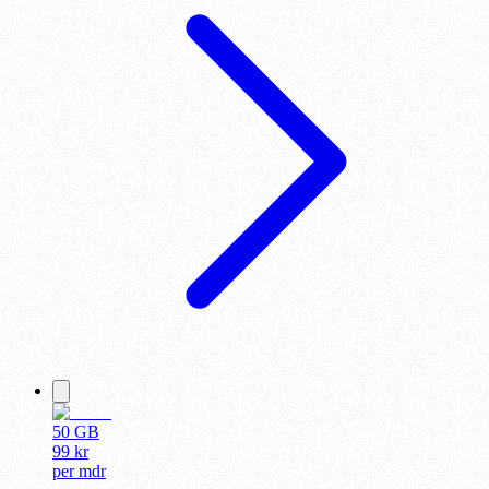
50 GB
99
kr
per
mdr