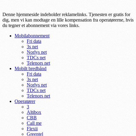
Denne hjemmeside indeholder reklamelinks. Tjenesten er gratis for
dig, men vi kan modtage en lille kompensation fra operatørerne, hvis
du tegner et abonnement via vores links.
Mobilabonnement
Fri data
3s net
Norlys net
TDCs net
Telenors net
Mobilt bredbånd
Fri data
3s net
Norlys net
TDCs net
Telenors net
Operatører
3
Altibox
CBB
Call me
Flexii
Greentel