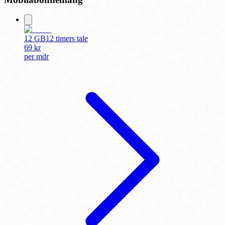
12 GB
12 timers tale
69
kr
per
mdr