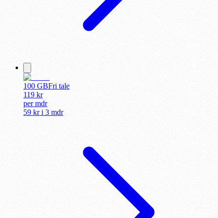
100 GB
Fri tale
119
kr
per
mdr
59 kr
i
3 mdr